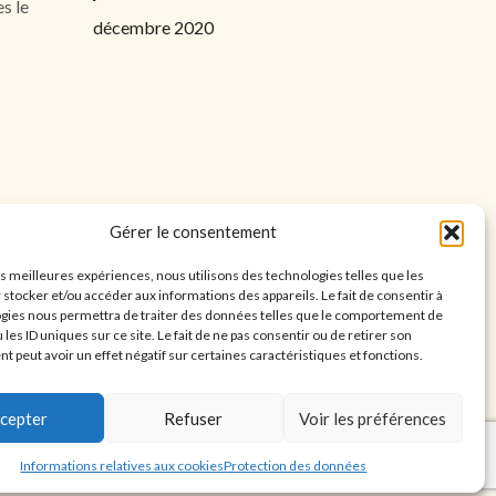
s le
décembre 2020
Gérer le consentement
les meilleures expériences, nous utilisons des technologies telles que les
 stocker et/ou accéder aux informations des appareils. Le fait de consentir à
gies nous permettra de traiter des données telles que le comportement de
 les ID uniques sur ce site. Le fait de ne pas consentir ou de retirer son
 peut avoir un effet négatif sur certaines caractéristiques et fonctions.
cepter
Refuser
Voir les préférences
CGV |
Mentions légales
|
Protection des données
Informations relatives aux cookies
Protection des données