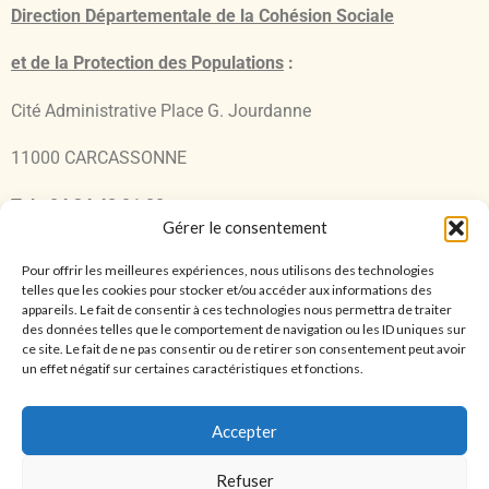
Direction Départementale de la Cohésion Sociale
et de la Protection des Populations
:
Cité Administrative Place G. Jourdanne
11000 CARCASSONNE
Tel : 04 34 42 91 00
Gérer le consentement
Laboratoire Vétérinaire Départemental
:
Pour offrir les meilleures expériences, nous utilisons des technologies
telles que les cookies pour stocker et/ou accéder aux informations des
Allée Raymond Courrière 11000 CARCASSONNE
appareils. Le fait de consentir à ces technologies nous permettra de traiter
des données telles que le comportement de navigation ou les ID uniques sur
Tel : 04 68 11 67 54 fax
:
04 68
11
67
58
ce site. Le fait de ne pas consentir ou de retirer son consentement peut avoir
un effet négatif sur certaines caractéristiques et fonctions.
Mail : secretariat-lvd11@aude.fr
Accepter
Refuser