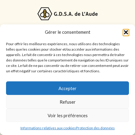
CGV |
Mentions légales
|
Protection des données
Gérer le consentement
Pour offrir les meilleures expériences, nous utilisons des technologies
telles que les cookies pour stocker et/ou accéder aux informations des
appareils. Le fait de consentir à ces technologies nous permettra de traiter
des données telles que le comportement de navigation ou les ID uniques sur
ce site. Le fait de ne pas consentir ou de retirer son consentement peut avoir
un effet négatif sur certaines caractéristiques et fonctions.
Accepter
Refuser
Voir les préférences
Informations relatives aux cookies
Protection des données